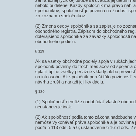
zahraničnej fyzickej osobe sa uvádza jej dátum nar
nebolo pridelené. Každý spoločník má právo nahl
spoločníkov; spoločnosť je povinná na žiadosť sp
zo zoznamu spoločníkov.
(2) Zmena osoby spoločníka sa zapisuje do zozna
obchodného registra. Zápisom do obchodného regi
doterajšieho spoločníka za záväzky spoločnosti n
obchodného podielu.
§ 119
Ak sa všetky obchodné podiely spoja v rukách jedn
spoločník povinný do troch mesiacov od spojenia 
splatiť úplne všetky peňažné vklady alebo previes
na inú osobu. Ak spoločník poruší túto povinnosť, 
návrhu zruší a nariadi jej likvidáciu.
§ 120
(1) Spoločnosť nemôže nadobúdať vlastné obchodn
neustanovuje inak.
(2) Ak spoločnosť podľa tohto zákona nadobudne v
nemôže vykonávať práva spoločníka a je povinná 
podľa § 113 ods. 5 a 6; ustanovenie § 161d ods. 2 