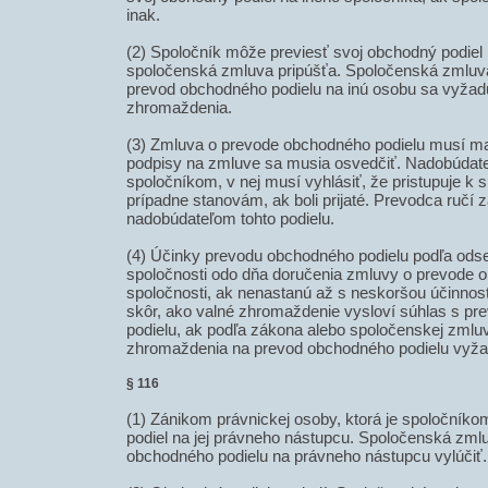
inak.
(2) Spoločník môže previesť svoj obchodný podiel 
spoločenská zmluva pripúšťa. Spoločenská zmluva
prevod obchodného podielu na inú osobu sa vyžad
zhromaždenia.
(3) Zmluva o prevode obchodného podielu musí m
podpisy na zmluve sa musia osvedčiť. Nadobúdateľ,
spoločníkom, v nej musí vyhlásiť, že pristupuje k
prípadne stanovám, ak boli prijaté. Prevodca ručí 
nadobúdateľom tohto podielu.
(4) Účinky prevodu obchodného podielu podľa odse
spoločnosti odo dňa doručenia zmluvy o prevode 
spoločnosti, ak nenastanú až s neskoršou účinnos
skôr, ako valné zhromaždenie vysloví súhlas s 
podielu, ak podľa zákona alebo spoločenskej zmlu
zhromaždenia na prevod obchodného podielu vyža
§ 116
(1) Zánikom právnickej osoby, ktorá je spoločník
podiel na jej právneho nástupcu. Spoločenská zm
obchodného podielu na právneho nástupcu vylúčiť.