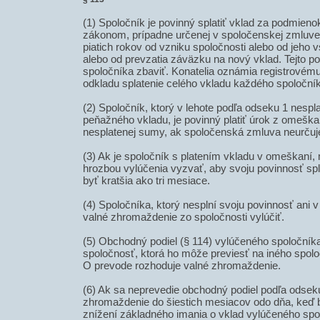
(1) Spoločník je povinný splatiť vklad za podmieno
zákonom, prípadne určenej v spoločenskej zmluve
piatich rokov od vzniku spoločnosti alebo od jeho 
alebo od prevzatia záväzku na nový vklad. Tejto p
spoločníka zbaviť. Konatelia oznámia registrové
odkladu splatenie celého vkladu každého spoloční
(2) Spoločník, ktorý v lehote podľa odseku 1 nespl
peňažného vkladu, je povinný platiť úrok z omešk
nesplatenej sumy, ak spoločenská zmluva neurčuje
(3) Ak je spoločník s platením vkladu v omeškaní
hrozbou vylúčenia vyzvať, aby svoju povinnosť spln
byť kratšia ako tri mesiace.
(4) Spoločníka, ktorý nesplní svoju povinnosť ani 
valné zhromaždenie zo spoločnosti vylúčiť.
(5) Obchodný podiel (§ 114) vylúčeného spoločník
spoločnosť, ktorá ho môže previesť na iného spoloč
O prevode rozhoduje valné zhromaždenie.
(6) Ak sa neprevedie obchodný podiel podľa odsek
zhromaždenie do šiestich mesiacov odo dňa, keď b
znížení základného imania o vklad vylúčeného spo