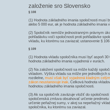
založenie sro Slovensko
§ 108
(1) Hodnota základného imania spoločnosti musí 
alebo 5 000 eur, ak je hodnota základného imania 
(2) Spoločník nemôže jednostranným právnym úko
pohľadávku voči spoločnosti proti pohľadávke spolo
vkladu, ku ktorému sa zaviazal; ustanovenie § 106 
§ 109
(1) Hodnota vkladu spoločníka musí byť aspoň 30 0
hodnota základného imania vyjadrená v eurách.
(2) Na založení spoločnosti sa môže každý spoloč
vkladom. Výška vkladu sa môže pre jednotlivých s
rozdielne,
musí však byť vyjadrená kladným celým
zákon neustanovuje inak
. Celková hodnota vkladov
hodnotou základného imania spoločnosti.
(3) Ak sa spoločník zaväzuje vložiť do spoločnost
spoločenská zmluva obsahovať určenie predmetu
určenie peňažnej sumy, v akej sa nepeňažný vklad
spoločníka, ku ktorému sa zaviazal.