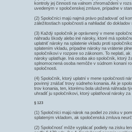
kontroly jej činnosti na valnom zhromaždení v ro
uvedeným v spoločenskej zmluve, prípadne v sta
(2) Spoločníci majú najmä právo požadovať od kon
záležitostiach spoločnosti a nahliadať do dokladov 
(3) Každý spoločník je oprávnený v mene spoločnos
náhradu škody alebo iné nároky, ktoré má spoločno
uplatniť nároky na splatenie vkladu proti spoločník
splatením vkladu, prípadne nároky na vrátenie pln
spoločníkovi v rozpore so zákonom. To neplatí, ak 
nároky uplatňuje. Iná osoba ako spoločník, ktorý ž
splnomocnená osoba nemôže v súdnom konaní ro
spoločnosti.
(4) Spoločník, ktorý uplatní v mene spoločnosti ná
povinný znášať trovy súdneho konania. Ak je spol
trov konania, ten, ktorému bola uložená náhrada týc
uhradiť ju spoločníkovi, ktorý uplatňoval nároky za
§ 123
(1) Spoločníci majú nárok na podiel zo zisku v p
splateným vkladom, ak spoločenská zmluva neurču
(2) Spoločnosť môže vyplácať podiely na zisku len