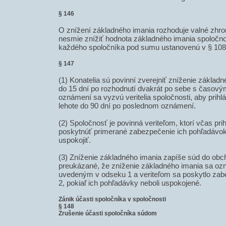
§ 146
O znížení základného imania rozhoduje valné zhr
nesmie znížiť hodnota základného imania spoločno
každého spoločníka pod sumu ustanovenú v § 108 
§ 147
(1) Konatelia sú povinní zverejniť zníženie základ
do 15 dní po rozhodnutí dvakrát po sebe s časový
oznámení sa vyzvú veritelia spoločnosti, aby prihlá
lehote do 90 dní po poslednom oznámení.
(2) Spoločnosť je povinná veriteľom, ktorí včas pri
poskytnúť primerané zabezpečenie ich pohľadávok 
uspokojiť.
(3) Zníženie základného imania zapíše súd do obch
preukázané, že zníženie základného imania sa o
uvedeným v odseku 1 a veriteľom sa poskytlo za
2, pokiaľ ich pohľadávky neboli uspokojené.
Zánik účasti spoločníka v spoločnosti
§ 148
Zrušenie účasti spoločníka súdom