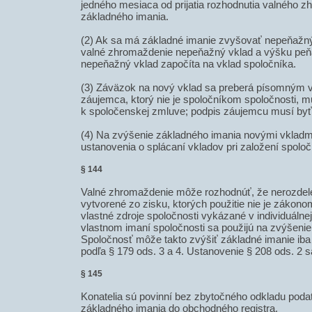
jedného mesiaca od prijatia rozhodnutia valného 
základného imania.
(2) Ak sa má základné imanie zvyšovať nepeňažný
valné zhromaždenie nepeňažný vklad a výšku peňa
nepeňažný vklad započíta na vklad spoločníka.
(3) Záväzok na nový vklad sa preberá písomným 
záujemca, ktorý nie je spoločníkom spoločnosti, mu
k spoločenskej zmluve; podpis záujemcu musí byť
(4) Na zvýšenie základného imania novými vkladmi
ustanovenia o splácaní vkladov pri založení spoloč
§ 144
Valné zhromaždenie môže rozhodnúť, že nerozdele
vytvorené zo zisku, ktorých použitie nie je zákono
vlastné zdroje spoločnosti vykázané v individuálne
vlastnom imaní spoločnosti sa použijú na zvýšeni
Spoločnosť môže takto zvýšiť základné imanie iba
podľa § 179 ods. 3 a 4. Ustanovenie § 208 ods. 2 s
§ 145
Konatelia sú povinní bez zbytočného odkladu poda
základného imania do obchodného registra.