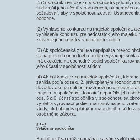
(1) Spoločník nemôže zo spoločnosti vystúpiť, mô
súd zrušil jeho účasť v spoločnosti, ak nemožno o
požadovať, aby v spoločnosti zotrval. Ustanovenia §
obdobne.
(2) Vyhlásenie konkurzu na majetok spoločníka al
vyhlásenie konkurzu pre nedostatok jeho majetku
zrušenie jeho účasti v spoločnosti súdom.
(3) Ak spoločenská zmluva nepripúšťa prevod obc
sa na prevod obchodného podielu vyžaduje súhlas
má exekúcia na obchodný podiel spoločníka rovna
jeho účasti v spoločnosti súdom.
(4) Ak bol konkurz na majetok spoločníka, ktorého
zanikla podľa odseku 2, právoplatným rozhodnutím
dôvodov ako po splnení rozvrhového uznesenia al
majetku a spoločnosť doposiaľ nepoužila jeho obch
ods. 5 a 6, účasť spoločníka v spoločnosti sa obn
vyplatila vyrovnací podiel, má nárok na jeho vráteni
vtedy, ak bola právoplatným rozhodnutím súdu za
osobitného zákona.
§ 149
Vylúčenie spoločníka
Spoločnosť sa môže domáhať na súde vylúčenia sp