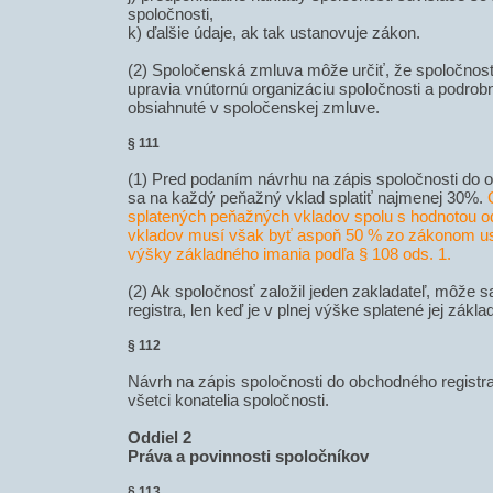
spoločnosti,
k) ďalšie údaje, ak tak ustanovuje zákon.
(2) Spoločenská zmluva môže určiť, že spoločnosť
upravia vnútornú organizáciu spoločnosti a podrobne
obsiahnuté v spoločenskej zmluve.
§ 111
(1) Pred podaním návrhu na zápis spoločnosti do 
sa na každý peňažný vklad splatiť najmenej 30%.
splatených peňažných vkladov spolu s hodnotou
vkladov musí však byť aspoň 50 % zo zákonom us
výšky základného imania podľa § 108 ods. 1.
(2) Ak spoločnosť založil jeden zakladateľ, môže 
registra, len keď je v plnej výške splatené jej zákl
§ 112
Návrh na zápis spoločnosti do obchodného registr
všetci konatelia spoločnosti.
Oddiel 2
Práva a povinnosti spoločníkov
§ 113