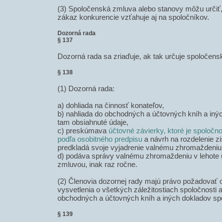
(3) Spoločenská zmluva alebo stanovy môžu určiť
zákaz konkurencie vzťahuje aj na spoločníkov.
Dozorná rada
§ 137
Dozorná rada sa zriaďuje, ak tak určuje spoločen
§ 138
(1) Dozorná rada:
a) dohliada na činnosť konateľov,
b) nahliada do obchodných a účtovných kníh a inýc
tam obsiahnuté údaje,
c) preskúmava
účtovné závierky, ktoré je spoloč
podľa osobitného predpisu
a návrh na rozdelenie zi
predkladá svoje vyjadrenie valnému zhromaždeniu
d) podáva správy valnému zhromaždeniu v lehote 
zmluvou, inak raz ročne.
(2) Členovia dozornej rady majú právo požadovať 
vysvetlenia o všetkých záležitostiach spoločnosti 
obchodných a účtovných kníh a iných dokladov spo
§ 139