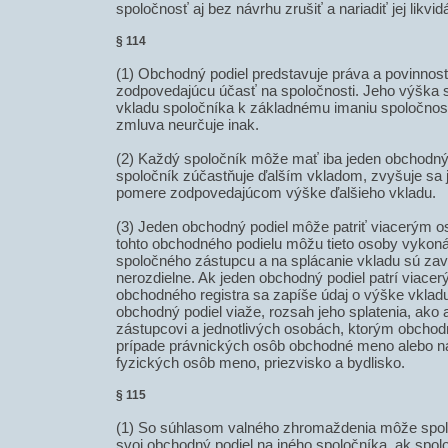
spoločnosť aj bez návrhu zrušiť a nariadiť jej likvid
§ 114
(1) Obchodný podiel predstavuje práva a povinnost
zodpovedajúcu účasť na spoločnosti. Jeho výška 
vkladu spoločníka k základnému imaniu spoločnos
zmluva neurčuje inak.
(2) Každý spoločník môže mať iba jeden obchodný 
spoločník zúčastňuje ďalším vkladom, zvyšuje sa 
pomere zodpovedajúcom výške ďalšieho vkladu.
(3) Jeden obchodný podiel môže patriť viacerým 
tohto obchodného podielu môžu tieto osoby vykoná
spoločného zástupcu a na splácanie vkladu sú zav
nerozdielne. Ak jeden obchodný podiel patrí viac
obchodného registra sa zapíše údaj o výške vkladu
obchodný podiel viaže, rozsah jeho splatenia, ako
zástupcovi a jednotlivých osobách, ktorým obchodný
prípade právnických osôb obchodné meno alebo ná
fyzických osôb meno, priezvisko a bydlisko.
§ 115
(1) So súhlasom valného zhromaždenia môže spol
svoj obchodný podiel na iného spoločníka, ak spo