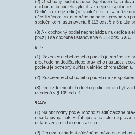
(2) Obchodný podiel sa dedí. Spoločenská zmluv
obchodného podielu vylúčiť, ak nejde o spoločnos
Dedič, ak nie je jediným spoločníkom, sa môže do
účasti súdom, ak nemožno od neho spravodlivo po
spoločníkom; ustanovenia § 113 ods. 5 a 6 platia p
(3) Ak obchodný podiel neprechádza na dediča ale
použijú sa obdobne ustanovenia § 113 ods. 5 a 6.
§ 117
(1) Rozdelenie obchodného podielu je možné len pr
prechode na dediča alebo právneho nástupcu spolo
podielu je potrebný súhlas valného zhromaždenia.
(2) Rozdelenie obchodného podielu môže spoločen
(3) Pri rozdelení obchodného podielu musí byť za
uvedená v § 109 ods. 1.
§ 117a
(1) Na obchodný podiel možno zriadiť záložné práv
neustanovuje inak, vzťahujú sa na záložné právo 
ustanovenia osobitného zákona.
(2) Zmluva o zriadení záložného práva na obchodn