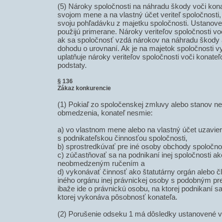
(5) Nároky spoločnosti na náhradu škody voči kon
svojom mene a na vlastný účet veriteľ spoločnosti
svoju pohľadávku z majetku spoločnosti. Ustanove
použijú primerane. Nároky veriteľov spoločnosti v
ak sa spoločnosť vzdá nárokov na náhradu škody a
dohodu o urovnaní. Ak je na majetok spoločnosti v
uplatňuje nároky veriteľov spoločnosti voči konat
podstaty.
§ 136
Zákaz konkurencie
(1) Pokiaľ zo spoločenskej zmluvy alebo stanov ne
obmedzenia, konateľ nesmie:
a) vo vlastnom mene alebo na vlastný účet uzavier
s podnikateľskou činnosťou spoločnosti,
b) sprostredkúvať pre iné osoby obchody spoločnos
c) zúčastňovať sa na podnikaní inej spoločnosti ak
neobmedzeným ručením a
d) vykonávať činnosť ako štatutárny orgán alebo č
iného orgánu inej právnickej osoby s podobným p
ibaže ide o právnickú osobu, na ktorej podnikaní s
ktorej vykonáva pôsobnosť konateľa.
(2) Porušenie odseku 1 má dôsledky ustanovené v