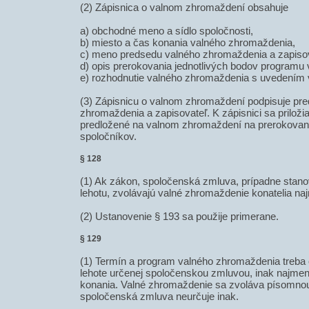
(2) Zápisnica o valnom zhromaždení obsahuje
a) obchodné meno a sídlo spoločnosti,
b) miesto a čas konania valného zhromaždenia,
c) meno predsedu valného zhromaždenia a zapisov
d) opis prerokovania jednotlivých bodov programu
e) rozhodnutie valného zhromaždenia s uvedením 
(3) Zápisnicu o valnom zhromaždení podpisuje pr
zhromaždenia a zapisovateľ. K zápisnici sa priloži
predložené na valnom zhromaždení na prerokovanie
spoločníkov.
§ 128
(1) Ak zákon, spoločenská zmluva, prípadne stano
lehotu, zvolávajú valné zhromaždenie konatelia naj
(2) Ustanovenie § 193 sa použije primerane.
§ 129
(1) Termín a program valného zhromaždenia treba
lehote určenej spoločenskou zmluvou, inak najmen
konania. Valné zhromaždenie sa zvoláva písomno
spoločenská zmluva neurčuje inak.