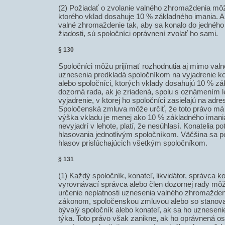
(2) Požiadať o zvolanie valného zhromaždenia mô
ktorého vklad dosahuje 10 % základného imania. Ak
valné zhromaždenie tak, aby sa konalo do jedného
žiadosti, sú spoločníci oprávnení zvolať ho sami.
§ 130
Spoločníci môžu prijímať rozhodnutia aj mimo va
uznesenia predkladá spoločníkom na vyjadrenie ko
alebo spoločníci, ktorých vklady dosahujú 10 % zá
dozorná rada, ak je zriadená, spolu s oznámením 
vyjadrenie, v ktorej ho spoločníci zasielajú na adre
Spoločenská zmluva môže určiť, že toto právo má 
výška vkladu je menej ako 10 % základného imania
nevyjadrí v lehote, platí, že nesúhlasí. Konatelia
hlasovania jednotlivým spoločníkom. Väčšina sa p
hlasov prislúchajúcich všetkým spoločníkom.
§ 131
(1) Každý spoločník, konateľ, likvidátor, správca k
vyrovnávací správca alebo člen dozornej rady mô
určenie neplatnosti uznesenia valného zhromaždeni
zákonom, spoločenskou zmluvou alebo so stanov
bývalý spoločník alebo konateľ, ak sa ho uznesen
týka. Toto právo však zanikne, ak ho oprávnená os