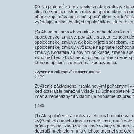
(2) Na platnosť zmeny spoločenskej zmluvy, ktorou
uložené spoločenskou zmluvou spoločníkom alebo 
obmedzujú práva priznané spoločníkom spoločens
vyžaduje súhlas všetkých spoločníkov, ktorých sa
(3) Ak sa prijme rozhodnutie, ktorého dôsledkom 
spoločenskej zmluvy, považuje sa toto rozhodnuti
spoločenskej zmluvy, ak bolo prijaté spôsobom, kt
spoločenskej zmluvy vyžaduje na prijatie rozhodn
zmluvy. Konatelia sú povinní po každej zmene sp
vyhotoviť bez zbytočného odkladu úplné znenie sp
ktorého úplnosť a správnosť zodpovedajú.
Zvýšenie a zníženie základného imania
§ 142
Zvýšenie základného imania novými peňažnými vkla
keď doterajšie peňažné vklady sú úplne splatené.
imania nepeňažnými vkladmi je prípustné už pred 
§ 143
(1) Ak spoločenská zmluva alebo rozhodnutie val
zvýšení základného imania neurčí inak, majú doter
právo prevziať záväzok na nové vklady v pomere
doterajším vkladom, a to v lehote určenej spoloče