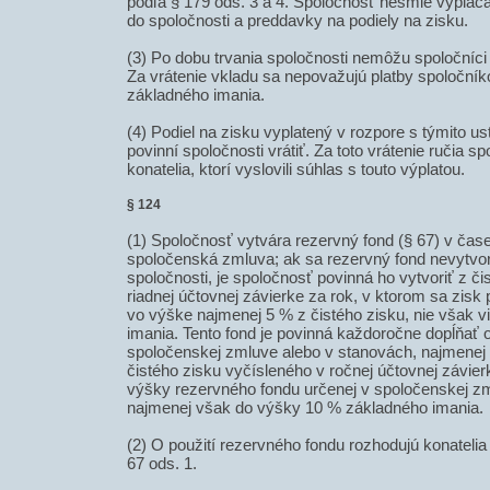
podľa § 179 ods. 3 a 4. Spoločnosť nesmie vyplác
do spoločnosti a preddavky na podiely na zisku.
(3) Po dobu trvania spoločnosti nemôžu spoločníci 
Za vrátenie vkladu sa nepovažujú platby spoločník
základného imania.
(4) Podiel na zisku vyplatený v rozpore s týmito u
povinní spoločnosti vrátiť. Za toto vrátenie ručia s
konatelia, ktorí vyslovili súhlas s touto výplatou.
§ 124
(1) Spoločnosť vytvára rezervný fond (§ 67) v čase
spoločenská zmluva; ak sa rezervný fond nevytvorí
spoločnosti, je spoločnosť povinná ho vytvoriť z č
riadnej účtovnej závierke za rok, v ktorom sa zisk p
vo výške najmenej 5 % z čistého zisku, nie však 
imania. Tento fond je povinná každoročne dopĺňať
spoločenskej zmluve alebo v stanovách, najmenej
čistého zisku vyčísleného v ročnej účtovnej závier
výšky rezervného fondu určenej v spoločenskej zm
najmenej však do výšky 10 % základného imania.
(2) O použití rezervného fondu rozhodujú konateli
67 ods. 1.