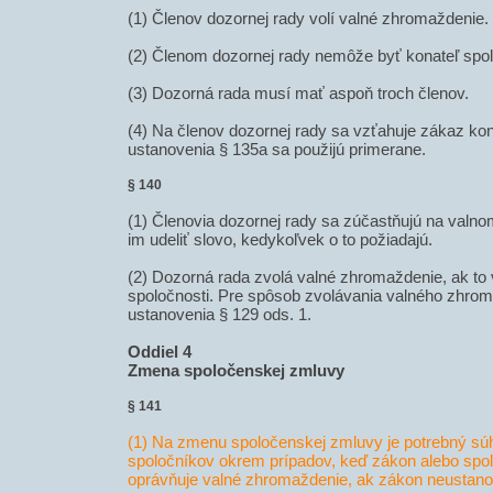
(1) Členov dozornej rady volí valné zhromaždenie.
(2) Členom dozornej rady nemôže byť konateľ spol
(3) Dozorná rada musí mať aspoň troch členov.
(4) Na členov dozornej rady sa vzťahuje zákaz kon
ustanovenia § 135a sa použijú primerane.
§ 140
(1) Členovia dozornej rady sa zúčastňujú na valn
im udeliť slovo, kedykoľvek o to požiadajú.
(2) Dozorná rada zvolá valné zhromaždenie, ak to
spoločnosti. Pre spôsob zvolávania valného zhrom
ustanovenia § 129 ods. 1.
Oddiel 4
Zmena spoločenskej zmluvy
§ 141
(1) Na zmenu spoločenskej zmluvy je potrebný sú
spoločníkov okrem prípadov, keď zákon alebo spo
oprávňuje valné zhromaždenie, ak zákon neustanov