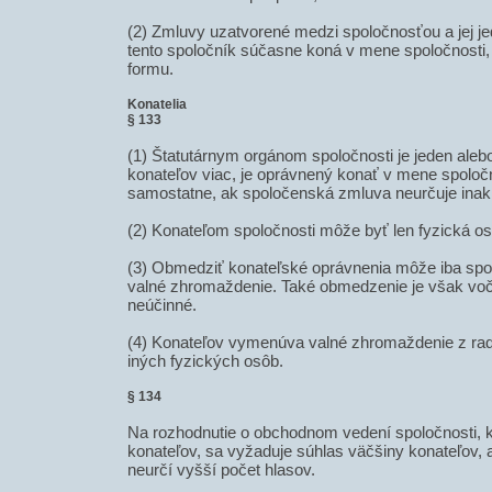
(2) Zmluvy uzatvorené medzi spoločnosťou a jej j
tento spoločník súčasne koná v mene spoločnosti
formu.
Konatelia
§ 133
(1) Štatutárnym orgánom spoločnosti je jeden alebo
konateľov viac, je oprávnený konať v mene spoločn
samostatne, ak spoločenská zmluva neurčuje inak
(2) Konateľom spoločnosti môže byť len fyzická o
(3) Obmedziť konateľské oprávnenia môže iba sp
valné zhromaždenie. Také obmedzenie je však voč
neúčinné.
(4) Konateľov vymenúva valné zhromaždenie z rad
iných fyzických osôb.
§ 134
Na rozhodnutie o obchodnom vedení spoločnosti, kt
konateľov, sa vyžaduje súhlas väčšiny konateľov,
neurčí vyšší počet hlasov.