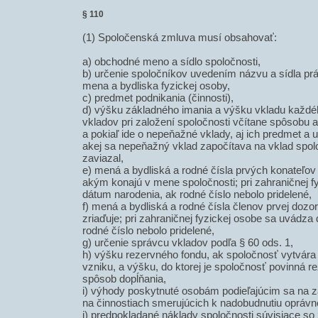
§ 110
(1) Spoločenská zmluva musí obsahovať:
a) obchodné meno a sídlo spoločnosti,
b) určenie spoločníkov uvedením názvu a sídla pr
mena a bydliska fyzickej osoby,
c) predmet podnikania (činnosti),
d) výšku základného imania a výšku vkladu každé
vkladov pri založení spoločnosti včítane spôsobu a
a pokiaľ ide o nepeňažné vklady, aj ich predmet a 
akej sa nepeňažný vklad započítava na vklad spol
zaviazal,
e) mená a bydliská a rodné čísla prvých konateľov
akým konajú v mene spoločnosti; pri zahraničnej 
dátum narodenia, ak rodné číslo nebolo pridelené,
f) mená a bydliská a rodné čísla členov prvej dozor
zriaďuje; pri zahraničnej fyzickej osobe sa uvádza
rodné číslo nebolo pridelené,
g) určenie správcu vkladov podľa § 60 ods. 1,
h) výšku rezervného fondu, ak spoločnosť vytvára
vzniku, a výšku, do ktorej je spoločnosť povinná r
spôsob dopĺňania,
i) výhody poskytnuté osobám podieľajúcim sa na z
na činnostiach smerujúcich k nadobudnutiu oprávne
j) predpokladané náklady spoločnosti súvisiace s