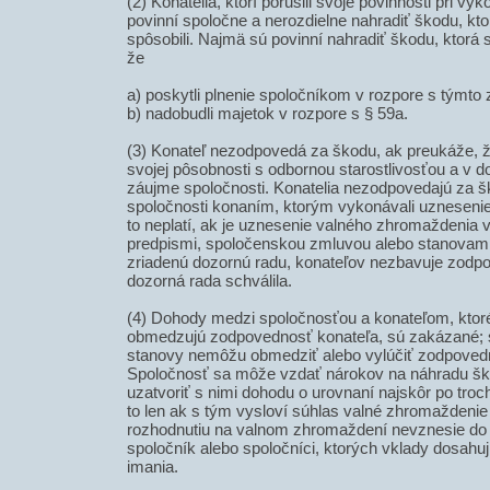
(2) Konatelia, ktorí porušili svoje povinnosti pri vý
povinní spoločne a nerozdielne nahradiť škodu, kto
spôsobili. Najmä sú povinní nahradiť škodu, ktorá 
že
a) poskytli plnenie spoločníkom v rozpore s týmt
b) nadobudli majetok v rozpore s § 59a.
(3) Konateľ nezodpovedá za škodu, ak preukáže, ž
svojej pôsobnosti s odbornou starostlivosťou a v do
záujme spoločnosti. Konatelia nezodpovedajú za 
spoločnosti konaním, ktorým vykonávali uzneseni
to neplatí, ak je uznesenie valného zhromaždenia 
predpismi, spoločenskou zmluvou alebo stanovam
zriadenú dozornú radu, konateľov nezbavuje zodpo
dozorná rada schválila.
(4) Dohody medzi spoločnosťou a konateľom, ktoré
obmedzujú zodpovednosť konateľa, sú zakázané; 
stanovy nemôžu obmedziť alebo vylúčiť zodpoved
Spoločnosť sa môže vzdať nárokov na náhradu šk
uzatvoriť s nimi dohodu o urovnaní najskôr po troc
to len ak s tým vysloví súhlas valné zhromaždenie
rozhodnutiu na valnom zhromaždení nevznesie do 
spoločník alebo spoločníci, ktorých vklady dosah
imania.