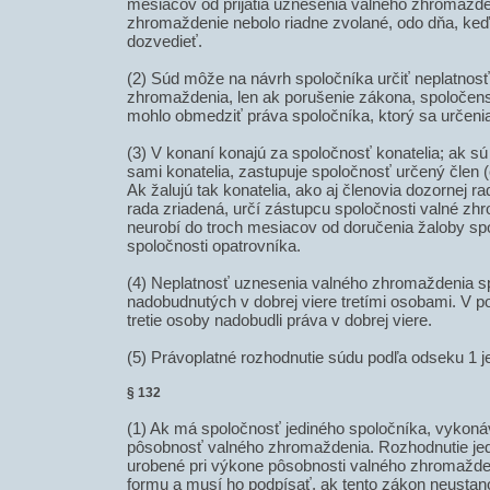
mesiacov od prijatia uznesenia valného zhromažde
zhromaždenie nebolo riadne zvolané, odo dňa, ke
dozvedieť.
(2) Súd môže na návrh spoločníka určiť neplatnos
zhromaždenia, len ak porušenie zákona, spoločen
mohlo obmedziť práva spoločníka, ktorý sa určeni
(3) V konaní konajú za spoločnosť konatelia; ak s
sami konatelia, zastupuje spoločnosť určený člen (
Ak žalujú tak konatelia, ako aj členovia dozornej ra
rada zriadená, určí zástupcu spoločnosti valné zh
neurobí do troch mesiacov od doručenia žaloby spo
spoločnosti opatrovníka.
(4) Neplatnosť uznesenia valného zhromaždenia sp
nadobudnutých v dobrej viere tretími osobami. V po
tretie osoby nadobudli práva v dobrej viere.
(5) Právoplatné rozhodnutie súdu podľa odseku 1 
§ 132
(1) Ak má spoločnosť jediného spoločníka, vykoná
pôsobnosť valného zhromaždenia. Rozhodnutie jed
urobené pri výkone pôsobnosti valného zhromažd
formu a musí ho podpísať, ak tento zákon neustano