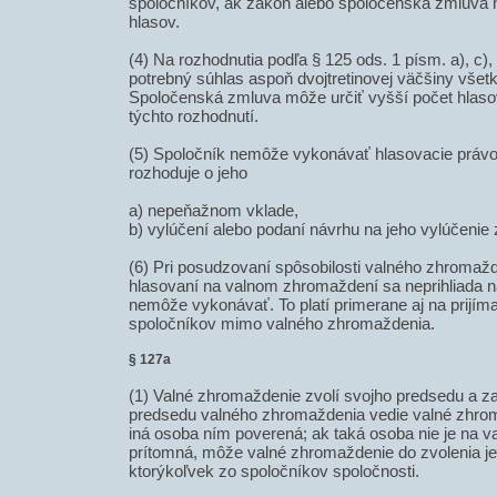
spoločníkov, ak zákon alebo spoločenská zmluva 
hlasov.
(4) Na rozhodnutia podľa § 125 ods. 1 písm. a), c), d
potrebný súhlas aspoň dvojtretinovej väčšiny všet
Spoločenská zmluva môže určiť vyšší počet hlasov
týchto rozhodnutí.
(5) Spoločník nemôže vykonávať hlasovacie právo
rozhoduje o jeho
a) nepeňažnom vklade,
b) vylúčení alebo podaní návrhu na jeho vylúčenie 
(6) Pri posudzovaní spôsobilosti valného zhromažd
hlasovaní na valnom zhromaždení sa neprihliada na
nemôže vykonávať. To platí primerane aj na prijím
spoločníkov mimo valného zhromaždenia.
§ 127a
(1) Valné zhromaždenie zvolí svojho predsedu a za
predsedu valného zhromaždenia vedie valné zhrom
iná osoba ním poverená; ak taká osoba nie je na
prítomná, môže valné zhromaždenie do zvolenia j
ktorýkoľvek zo spoločníkov spoločnosti.