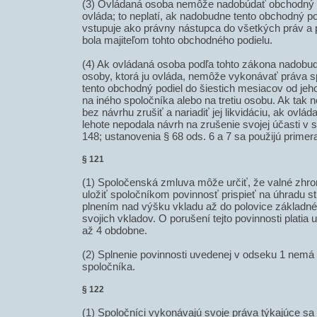
(3) Ovládaná osoba nemôže nadobúdať obchodný po
ovláda; to neplatí, ak nadobudne tento obchodný p
vstupuje ako právny nástupca do všetkých práv a p
bola majiteľom tohto obchodného podielu.
(4) Ak ovládaná osoba podľa tohto zákona nadobu
osoby, ktorá ju ovláda, nemôže vykonávať práva s
tento obchodný podiel do šiestich mesiacov od jeh
na iného spoločníka alebo na tretiu osobu. Ak tak n
bez návrhu zrušiť a nariadiť jej likvidáciu, ak ovl
lehote nepodala návrh na zrušenie svojej účasti v
148; ustanovenia § 68 ods. 6 a 7 sa použijú primer
§ 121
(1) Spoločenská zmluva môže určiť, že valné zhr
uložiť spoločníkom povinnosť prispieť na úhradu s
plnením nad výšku vkladu až do polovice základn
svojich vkladov. O porušení tejto povinnosti platia
až 4 obdobne.
(2) Splnenie povinnosti uvedenej v odseku 1 nemá
spoločníka.
§ 122
(1) Spoločníci vykonávajú svoje práva týkajúce sa 