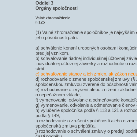
Oddiel 3
Orgány spoločnosti
Valné zhromaždenie
§ 125
(1) Valné zhromaždenie spoločníkov je najvyšším
jeho pôsobnosti patrí:
a) schválenie konaní urobených osobami konajúci
pred jej vznikom,
b) schvaľovanie riadnej individuálnej účtovnej závi
individuálnej účtovnej závierky a rozhodnutie o roz
strát,
c) schvaľovanie stanov a ich zmien, ak zákon neus
d) rozhodovanie o zmene spoločenskej zmluvy (§ 
spoločenskou zmluvou zverené do pôsobnosti val
e) rozhodovanie o zvýšení alebo znížení základné
o nepeňažnom vklade,
f) vymenovanie, odvolanie a odmeňovanie konateľ
g) vymenovanie, odvolanie a odmeňovanie členov 
h) vylúčenie spoločníka podľa § 113 a 121 a rozho
podľa § 149,
i) rozhodovanie o zrušení spoločnosti alebo o zmen
spoločenská zmluva pripúšťa,
j) rozhodovanie o schválení zmluvy o predaji podni
časti podniku,