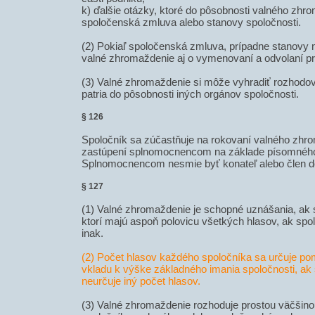
k) ďalšie otázky, ktoré do pôsobnosti valného zhr
spoločenská zmluva alebo stanovy spoločnosti.
(2) Pokiaľ spoločenská zmluva, prípadne stanovy n
valné zhromaždenie aj o vymenovaní a odvolaní pr
(3) Valné zhromaždenie si môže vyhradiť rozhodova
patria do pôsobnosti iných orgánov spoločnosti.
§ 126
Spoločník sa zúčastňuje na rokovaní valného zhr
zastúpení splnomocnencom na základe písomnéh
Splnomocnencom nesmie byť konateľ alebo člen do
§ 127
(1) Valné zhromaždenie je schopné uznášania, ak s
ktorí majú aspoň polovicu všetkých hlasov, ak sp
inak.
(2) Počet hlasov každého spoločníka sa určuje p
vkladu k výške základného imania spoločnosti, a
neurčuje iný počet hlasov.
(3) Valné zhromaždenie rozhoduje prostou väčšin