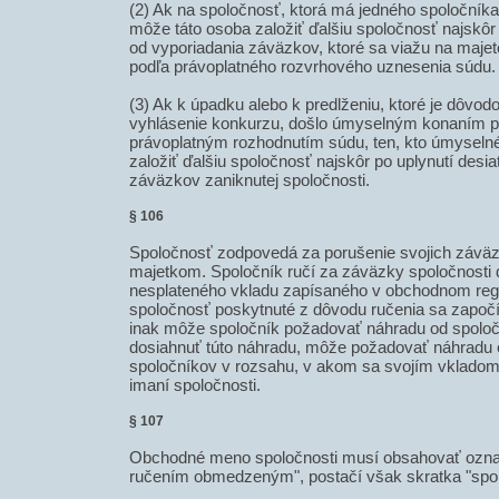
(2) Ak na spoločnosť, ktorá má jedného spoločníka
môže táto osoba založiť ďalšiu spoločnosť najskôr
od vyporiadania záväzkov, ktoré sa viažu na majet
podľa právoplatného rozvrhového uznesenia súdu.
(3) Ak k úpadku alebo k predlženiu, ktoré je dôvo
vyhlásenie konkurzu, došlo úmyselným konaním
právoplatným rozhodnutím súdu, ten, kto úmyseln
založiť ďalšiu spoločnosť najskôr po uplynutí desia
záväzkov zaniknutej spoločnosti.
§ 106
Spoločnosť zodpovedá za porušenie svojich závä
majetkom. Spoločník ručí za záväzky spoločnosti
nesplateného vkladu zapísaného v obchodnom regis
spoločnosť poskytnuté z dôvodu ručenia sa započít
inak môže spoločník požadovať náhradu od spolo
dosiahnuť túto náhradu, môže požadovať náhradu 
spoločníkov v rozsahu, v akom sa svojím vkladom
imaní spoločnosti.
§ 107
Obchodné meno spoločnosti musí obsahovať ozna
ručením obmedzeným", postačí však skratka "spol. s 