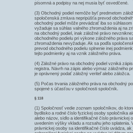
písomná a podpisy na nej musia byť osvedčené.
(3) Obchodný podiel nemôže byť predmetom zálož
spoločenská zmluva nepripúšťa prevod obchodného
obchodný podiel môže prevádzať iba so súhlasom
vyžaduje sa súhlas valného zhromaždenia aj na zr
na obchodný podiel, inak záložné právo nevznikne
obchodného podielu pri výkone záložného práva s
zhromaždenia nevyžaduje. Ak sa podľa spoločens
prevod obchodného podielu splnenie inej podmienk
tejto podmienky aj na vznik záložného práva.
(4) Záložné právo na obchodný podiel vzniká záp
registra. Návrh na zápis alebo výmaz záložného 
je oprávnený podať záložný veriteľ alebo záložca.
(5) Počas trvania záložného práva na obchodný po
spojené s účasťou v spoločnosti spoločník.
§ 118
(1) Spoločnosť vedie zoznam spoločníkov, do ktor
bydlisko a rodné číslo fyzickej osoby spoločníka 
alebo názov, sídlo a identifikačné číslo právnickej
uvedením výšky vkladu a rozsahu jeho splatenia. 
právnickej osoby sa identifikačné číslo uvádza, ak j