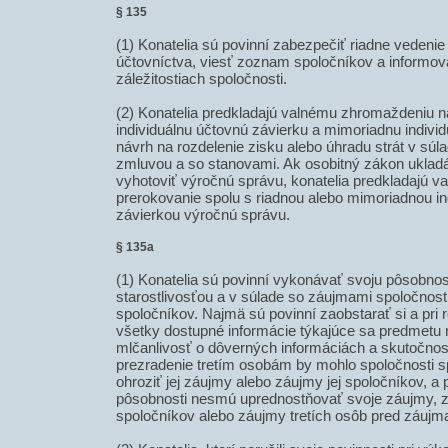
§ 135
(1) Konatelia sú povinní zabezpečiť riadne vedenie
účtovníctva, viesť zoznam spoločníkov a informov
záležitostiach spoločnosti.
(2) Konatelia predkladajú valnému zhromaždeniu n
individuálnu účtovnú závierku a mimoriadnu indivi
návrh na rozdelenie zisku alebo úhradu strát v sú
zmluvou a so stanovami. Ak osobitný zákon ukladá
vyhotoviť výročnú správu, konatelia predkladajú 
prerokovanie spolu s riadnou alebo mimoriadnou i
závierkou výročnú správu.
§ 135a
(1) Konatelia sú povinní vykonávať svoju pôsobno
starostlivosťou a v súlade so záujmami spoločnosti
spoločníkov. Najmä sú povinní zaobstarať si a pri
všetky dostupné informácie týkajúce sa predmetu 
mlčanlivosť o dôverných informáciách a skutočnos
prezradenie tretím osobám by mohlo spoločnosti s
ohroziť jej záujmy alebo záujmy jej spoločníkov, a 
pôsobnosti nesmú uprednostňovať svoje záujmy, z
spoločníkov alebo záujmy tretích osôb pred záujm